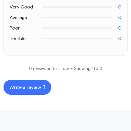
Very Good
0
Average
0
Poor
0
Terrible
0
0 review on this Tour - Showing 1 to 0
Write a review